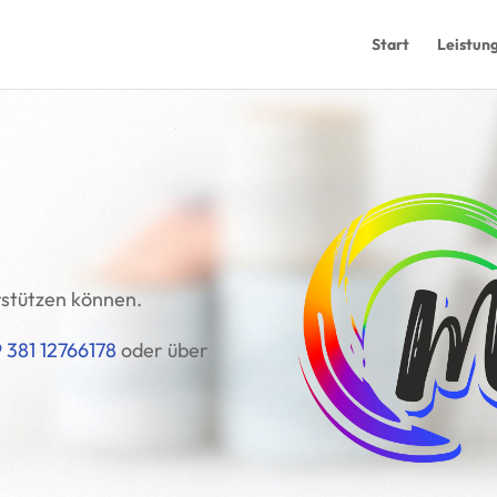
Start
Leistun
rstützen können.
 381 12766178
oder über